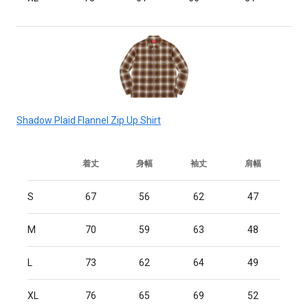
Shadow Plaid Flannel Zip Up Shirt
着丈
身幅
袖丈
肩幅
S
67
56
62
47
M
70
59
63
48
L
73
62
64
49
XL
76
65
69
52