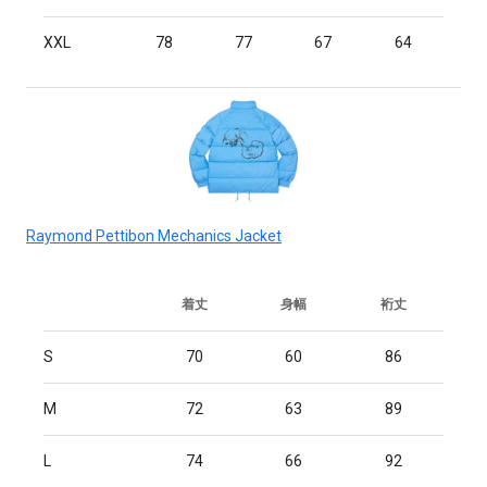
XXL
78
77
67
64
Raymond Pettibon Mechanics Jacket
着丈
身幅
裄丈
S
70
60
86
M
72
63
89
L
74
66
92