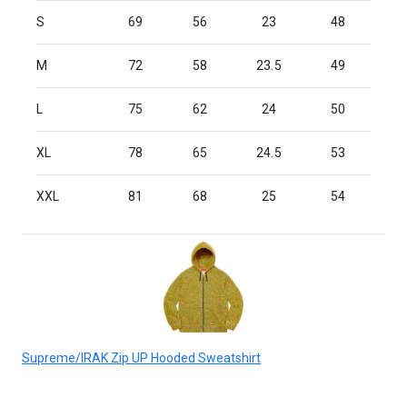
S
69
56
23
48
M
72
58
23.5
49
L
75
62
24
50
XL
78
65
24.5
53
XXL
81
68
25
54
Supreme/IRAK Zip UP Hooded Sweatshirt