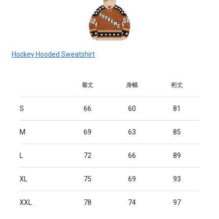
Hockey Hooded Sweatshirt
着丈
身幅
裄丈
S
66
60
81
M
69
63
85
L
72
66
89
XL
75
69
93
XXL
78
74
97