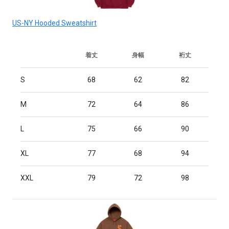
US-NY Hooded Sweatshirt
着丈
身幅
裄丈
S
68
62
82
M
72
64
86
L
75
66
90
XL
77
68
94
XXL
79
72
98