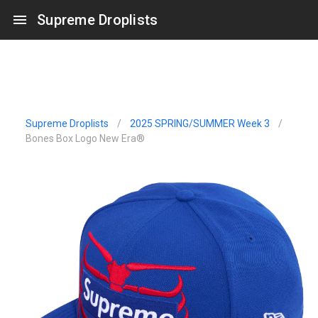
Supreme Droplists
Supreme Droplists
/
2025 SPRING/SUMMER Week 3
/
Bones Box Logo New Era®