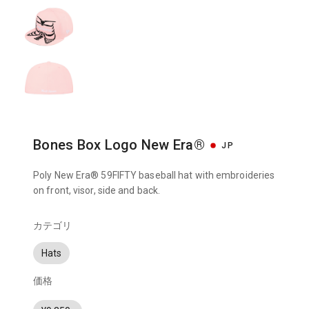
Bones Box Logo New Era®
JP
Poly New Era® 59FIFTY baseball hat with embroideries
on front, visor, side and back.
カテゴリ
Hats
価格