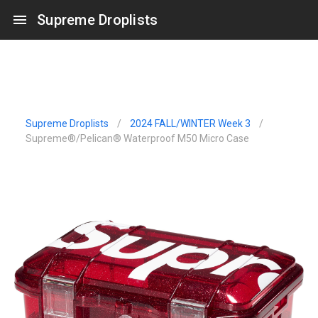
Supreme Droplists
Supreme Droplists
/
2024 FALL/WINTER Week 3
/
Supreme®/Pelican® Waterproof M50 Micro Case