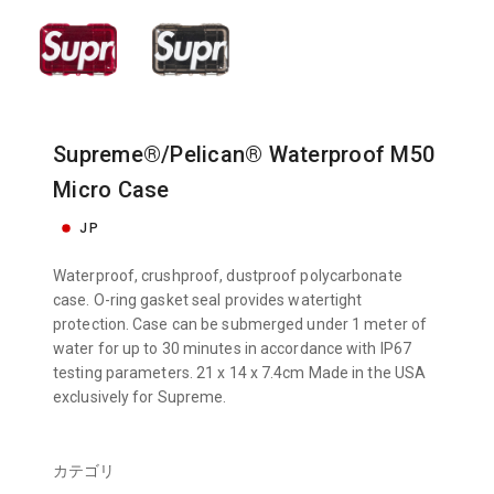
Supreme®/Pelican® Waterproof M50
Micro Case
JP
Waterproof, crushproof, dustproof polycarbonate
case. O-ring gasket seal provides watertight
protection. Case can be submerged under 1 meter of
water for up to 30 minutes in accordance with IP67
testing parameters. 21 x 14 x 7.4cm Made in the USA
exclusively for Supreme.
カテゴリ