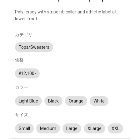
Poly jersey with stripe rib collar and athletic label at
lower front.
カテゴリ
Tops/Sweaters
価格
¥12,100-
カラー
Light Blue
Black
Orange
White
サイズ
Small
Medium
Large
XLarge
XXL