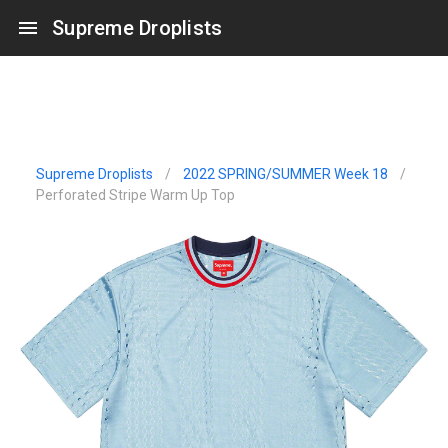
Supreme Droplists
Supreme Droplists
/
2022 SPRING/SUMMER Week 18
/
Perforated Stripe Warm Up Top