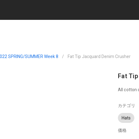
022 SPRING/SUMMER Week 8
/
Fat Tip Jacquard Denim Crusher
Fat Ti
All cotton
カテゴリ
Hats
価格