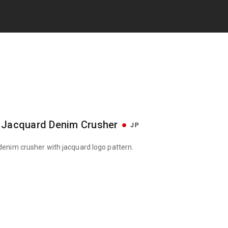
p Jacquard Denim Crusher
JP
 denim crusher with jacquard logo pattern.