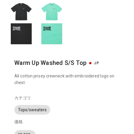
Warm Up Washed S/S Top
JP
All cotton jersey crewneck with embroidered logo on
chest.
カテゴリ
Tops/sweaters
価格